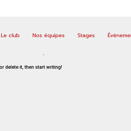
Principal
Le club
Nos équipes
Stages
Événeme
NDE !
jour 4 novembre 2025)
 or delete it, then start writing!