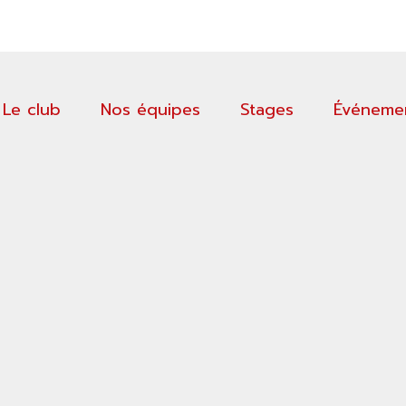
Principal
Le club
Nos équipes
Stages
Événeme
jour 4 novembre 2025)
r delete it, then start writing!